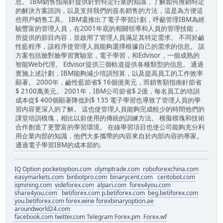
息。 IBM銷售指南針提供針對特定行業的知識，了解如何推​​銷特定
的解決方案諮詢，以及支持我們的簽名銷售的方法，這是為方便這
些用戶銷售工具。 IBM還推出了電子學習計劃，呼籲管理IBM為經
驗豐富的管理人員，在2001年底的相關領導和人員的管理技能，
所提供的節目內容，並啟用了管理人員滿足其特定需求。 不同於鹼
性藍程序，該程序使管理人員能夠選擇根據自己​​的需求的信息。 該
方案包括臉對臉學習實驗室，電子學習，和Edvisor，一個成熟的
智能Web代理。 Edvisor提供三個軌道提供各種類型的信息。 通過
實施上述計劃，IBM能夠減少培訓預算，以及提高員工的工作效率
顯著。 2000年，鹼性藍節省$ 16個億美元，而銷售額指南針節省
$ 2100萬美元。 2001年，IBM公司節省$ 2億，每名員工的培訓
成本從$ 400個顯著降低到$ 135 電子學習也導致了管理人員的學
習內容更深入的了解。 這也使管理人員能夠完成較少的時間他們的
課堂培訓模塊，相比以前使用的傳統的訓練方法。 模擬模塊和技術
合作創造了更豐富的學習環境。 在線學習項目也使公司能夠充分利
用企業內部的知識，他們大多攜帶的內容來自於內部內容的專家。
通過電子學習IBM的成本節約.
IQ Option
pocketoption.com
olymptrade.com
roboforexchina.com
easymarkets.com
binbotpro.com
binarycent.com
centobot.com
iqmining.com
videforex.com
alpari.com
forex4you.com
share4you.com
betiforex.com
p.betiforex.com
beg.betiforex.com
you.betiforex.com
forex.wine
forexbinaryoption.ae
aroundworld24.com
facebook.com
twitter.com
Telegram
Forex.pm
Forex.wf