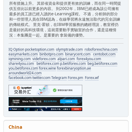
所有措施上升。 其節省資金和提供更有效的訓練，而在同一時間提
供五倍比以前更多的內容。 到2002年，IBM已經成為該公司擁有
最多的員工誰已經入讀的e-Learning課程。 不過，分析師的部分
和一些管理人員在IBM認為，在線學習將永遠無法取代的完全訓練
的傳統模式。 里克·霍頓，在IBM學習服務的總經理說，教室裡仍
是最好的高科技環境，這就需要動手實驗室的合作，還是這種情
況：本集團是一起。是重要的 拿裝備的優勢。
IQ Option
pocketoption.com
olymptrade.com
roboforexchina.com
easymarkets.com
binbotpro.com
binarycent.com
centobot.com
iqmining.com
videforex.com
alpari.com
forex4you.com
share4you.com
betiforex.com
p.betiforex.com
beg.betiforex.com
you.betiforex.com
forex.wine
forexbinaryoption.ae
aroundworld24.com
facebook.com
twitter.com
Telegram
Forex.pm
Forex.wf
China