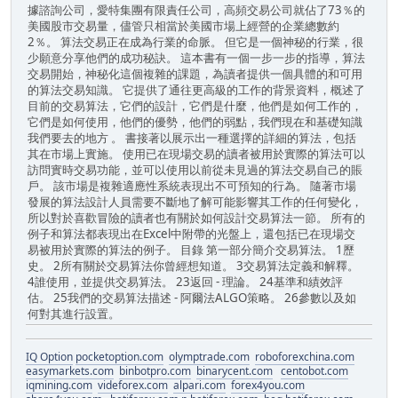
據諮詢公司，愛特集團有限責任公司，高頻交易公司就佔了73％的
美國股市交易量，儘管只相當於美國市場上經營的企業總數約
2％。 算法交易正在成為行業的命脈。 但它是一個神秘的行業，很
少願意分享他們的成功秘訣。 這本書有一個一步一步的指導，算法
交易開始，神秘化這個複雜的課題，為讀者提供一個具體的和可用
的算法交易知識。 它提供了通往更高級的工作的背景資料，概述了
目前的交易算法，它們的設計，它們是什麼，他們是如何工作的，
它們是如何使用，他們的優勢，他們的弱點，我們現在和基礎知識
我們要去的地方 。 書接著以展示出一種選擇的詳細的算法，包括
其在市場上實施。 使用已在現場交易的讀者被用於實際的算法可以
訪問實時交易功能，並可以使用以前從未見過的算法交易自己的賬
戶。 該市場是複雜適應性系統表現出不可預知的行為。 隨著市場
發展的算法設計人員需要不斷地了解可能影響其工作的任何變化，
所以對於喜歡冒險的讀者也有關於如何設計交易算法一節。 所有的
例子和算法都表現出在Excel中附帶的光盤上，還包括已在現場交
易被用於實際的算法的例子。 目錄 第一部分簡介交易算法。 1歷
史。 2所有關於交易算法你曾經想知道。 3交易算法定義和解釋。
4誰使用，並提供交易算法。 23返回 - 理論。 24基準和績效評
估。 25我們的交易算法描述 - 阿爾法ALGO策略。 26參數以及如
何對其進行設置。
IQ Option
pocketoption.com
olymptrade.com
roboforexchina.com
easymarkets.com
binbotpro.com
binarycent.com
centobot.com
iqmining.com
videforex.com
alpari.com
forex4you.com