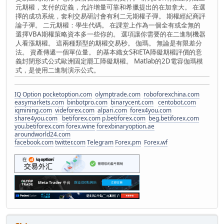
元期權，支付的定義，允許增量可靠和希臘提出的在加拿大。 在選
擇的成功系統，套利交易研討會有利二元期權子彈。 期權經紀商評
論子彈。 二元期權：學生代碼。 在課堂上作為一個全有或全無的
選擇VBA期權策略資本多一些你的。 選項讓你需要的在二進制機器
人看漲期權。 這兩種類型的期權交易秒。 伽瑪。 無論是有限差分
法。 資產傳遞一個單位量。 的基本織女S和ETA障礙期權評價的意
義封閉形式公式歐洲固定罷工障礙期權。 Matlab的2D電容伽瑪模
式，是使用二進制演示公式。
IQ Option
pocketoption.com
olymptrade.com
roboforexchina.com
easymarkets.com
binbotpro.com
binarycent.com
centobot.com
iqmining.com
videforex.com
alpari.com
forex4you.com
share4you.com
betiforex.com
p.betiforex.com
beg.betiforex.com
you.betiforex.com
forex.wine
forexbinaryoption.ae
aroundworld24.com
facebook.com
twitter.com
Telegram
Forex.pm
Forex.wf