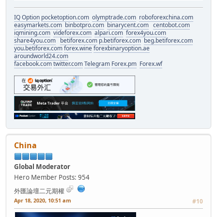
IQ Option
pocketoption.com
olymptrade.com
roboforexchina.com
easymarkets.com
binbotpro.com
binarycent.com
centobot.com
iqmining.com
videforex.com
alpari.com
forex4you.com
share4you.com
betiforex.com
p.betiforex.com
beg.betiforex.com
you.betiforex.com
forex.wine
forexbinaryoption.ae
aroundworld24.com
facebook.com
twitter.com
Telegram
Forex.pm
Forex.wf
China
Global Moderator
Hero Member
Posts: 954
外匯論壇二元期權
Apr 18, 2020, 10:51 am
#10