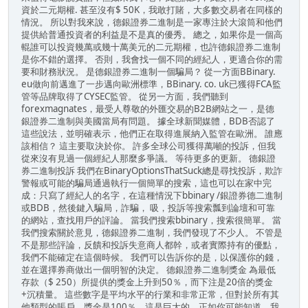
資於二元期權. 甚至沒有$ 50K，我敢打賭，大多數交易者在同樣的
情況。 所以對我來說，德銀證券二進制是一家專注於大滾筒和他們
提供給普通投資者的利益是不是真的優秀。 總之，如果你是一個高
輥誰可以投資幾萬或幾十萬美元的二元期權，也許德銀證券二進制
是你不錯的選擇。 否則，我會找一個不同的經紀人，更適合你的需
要和財務狀況。 是德銀證券二進制一個騙局？ 從一方面BBinary.
eu做向前邁進了一步邁向歐洲標準，BBinary. co. uk已獲得FCA監
管等品牌取得了CYSEC監管。 從另一方面，我們聽到
forexmagnates，最受人尊敬的外匯交易的B2B網站之一，是德
銀證券二進制與美國當局有問題。 據全球新聞媒體，BDB否認了
這些說法，並明確表示，他們正在取得進展納入監管在歐洲。 誰應
該相信？ 這主要取決於你。 許多全球公司獲得萬噸的投訴，但我
從來沒有見過一個經紀人那麼多爭議。 等待更多的更新。 德銀證
券二進制投訴 我們在BinaryOptionsThatSuck總是尋找投訴，欺詐
警報或可能的騙局通過執行一個簡單的搜索，這也可以在家中完
成：只寫了經紀人的名字，在這種情況下bbinary /銀證券德二進制
或BDB，然後鍵入騙局，詐騙， 吸，投訴等搜索瓢到論壇和可靠
的網站，查找用戶的評論。 當我們搜索bbinary，搜索很簡單。 當
我們搜索關於意見，德銀證券二進制，我們發現了不少人。 不管是
不是那些評論，反饋和投訴失意商人都幹，或者實際持有的優點，
我們不能確定在這個時候。 我們可以告訴你的是，以保護你的錢，
並在選擇券商做出一個明智的決定。 德銀證券二進制獎金 為最低
存款（$ 250）所提供的獎金上升到50％，而下注是20倍的獎金
+沉積量。 這些數字是平均水平的行業和非常正常，但對於所有其
他類型的賬戶，獎金是100％，這是巨大的，正如你可能知道，我