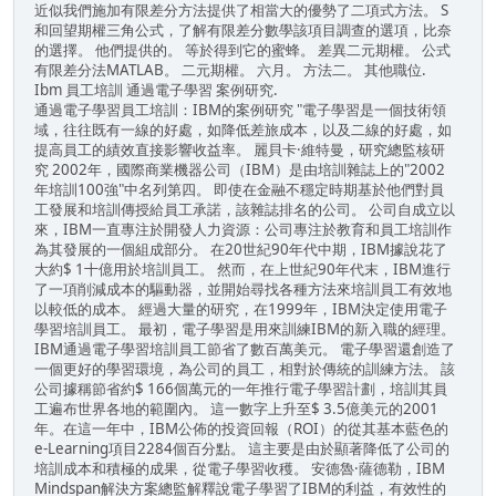
近似​​我們施加有限差分方法提供了相當大的優勢了二項式方法。 S
和回望期權三角公式，了解有限差分數學該項目調查的選項，比奈
的選擇。 他們提供的。 等於得到它的蜜蜂。 差異二元期權。 公式
有限差分法MATLAB。 二元期權。 六月。 方法二。 其他職位.
Ibm 員工培訓 通過電子學習 案例研究.
通過電子學習員工培訓：IBM的案例研究 "電子學習是一個技術領
域，往往既有一線的好處，如降低差旅成本，以及二線的好處，如
提高員工的績效直接影響收益率。 麗貝卡·維特曼，研究總監核研
究 2002年，國際商業機器公司（IBM）是由培訓雜誌上的"2002
年培訓100強"中名列第四。 即使在金融不穩定時期基於他們對員
工發展和培訓傳授給員工承諾，該雜誌排名的公司。 公司自成立以
來，IBM一直專注於開發人力資源：公司專注於教育和員工培訓作
為其發展的一個組成部分。 在20世紀90年代中期，IBM據說花了
大約$ 1十億用於培訓員工。 然而，在上世紀90年代末，IBM進行
了一項削減成本的驅動器，並開始尋找各種方法來培訓員工有效地
以較低的成本。 經過大量的研究，在1999年，IBM決定使用電子
學習培訓員工。 最初，電子學習是用來訓練IBM的新入職的經理。
IBM通過電子學習培訓員工節省了數百萬美元。 電子學習還創造了
一個更好的學習環境，為公司的員工，相對於傳統的訓練方法。 該
公司據稱節省約$ 166個萬元的一年推行電子學習計劃，培訓其員
工遍布世界各地的範圍內。 這一數字上升至$ 3.5億美元的2001
年。在這一年中，IBM公佈的投資回報（ROI）的從其基本藍色的
e-Learning項目2284個百分點。 這主要是由於顯著降低了公司的
培訓成本和積極的成果，從電子學習收穫。 安德魯·薩德勒，IBM
Mindspan解決方案總監解釋說電子學習了IBM的利益，有效性的