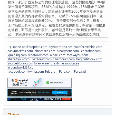
服務，來設計並支持公司的經理培訓計劃。 這是對國際培訓IBM的
第一個電子學習項目。 IBM的在線培訓 1999年，IBM推出了試點
基本藍色的管理培訓項目，這是完全部署在2000年基本藍色是新
的管理人員的內部管理培訓項目。 它賦予75％的網絡的訓練，並
通過傳統的課堂模式剩餘25％。 電子學習部分包括文章，模擬，
工作輔助工具和短期課程。 鹼性藍的創始原則是，學習是一個擴展
的過程，而不是一次性事件。 鹼性藍是基於一個4層混合學習模
式。 第三層是在線交付和第四層包括為期一周的傳統課堂培訓。
IQ Option
pocketoption.com
olymptrade.com
roboforexchina.com
easymarkets.com
binbotpro.com
binarycent.com
centobot.com
iqmining.com
videforex.com
alpari.com
forex4you.com
share4you.com
betiforex.com
p.betiforex.com
beg.betiforex.com
you.betiforex.com
forex.wine
forexbinaryoption.ae
aroundworld24.com
facebook.com
twitter.com
Telegram
Forex.pm
Forex.wf
China