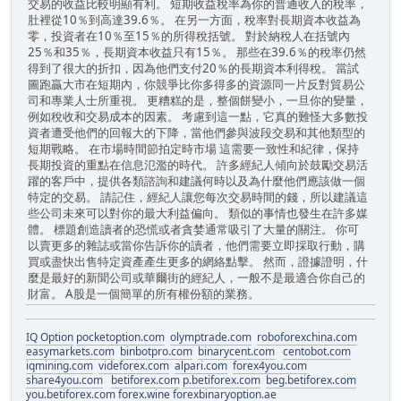
交易的收益比較明顯有利。 短期收益稅率為你的普通收入的稅率，
肚裡從10％到高達39.6％。 在另一方面，稅率對長期資本收益為
零，投資者在10％至15％的所得稅括號。 對於納稅人在括號內
25％和35％，長期資本收益只有15％。 那些在39.6％的稅率仍然
得到了很大的折扣，因為他們支付20％的長期資本利得稅。 當試
圖跑贏大市在短期內，你競爭比你多得多的資源同一片反對貿易公
司和專業人士所重視。 更糟糕的是，整個餅變小，一旦你的變量，
例如稅收和交易成本的因素。 考慮到這一點，它真的難怪大多數投
資者遭受他們的回報大的下降，當他們參與波段交易和其他類型的
短期戰略。 在市場時間節拍定時市場 這需要一致性和紀律，保持
長期投資的重點在信息氾濫的時代。 許多經紀人傾向於鼓勵交易活
躍的客戶中，提供各類諮詢和建議何時以及為什麼他們應該做一個
特定的交易。 請記住，經紀人讓您每次交易時間的錢，所以建議這
些公司未來可以對你的最大利益偏向。 類似的事情也發生在許多媒
體。 標題創造讀者的恐慌或者貪婪通常吸引了大量的關注。 你可
以賣更多的雜誌或當你告訴你的讀者，他們需要立即採取行動，購
買或盡快出售特定資產產生更多的網絡點擊。 然而，證據證明，什
麼是最好的新聞公司或華爾街的經紀人，一般不是最適合你自己的
財富。 A股是一個簡單的所有權份額的業務。
IQ Option
pocketoption.com
olymptrade.com
roboforexchina.com
easymarkets.com
binbotpro.com
binarycent.com
centobot.com
iqmining.com
videforex.com
alpari.com
forex4you.com
share4you.com
betiforex.com
p.betiforex.com
beg.betiforex.com
you.betiforex.com
forex.wine
forexbinaryoption.ae