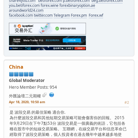
share4you.com
betiforex.com
p.betiforex.com
beg.betiforex.com
you.betiforex.com
forex.wine
forexbinaryoption.ae
aroundworld24.com
facebook.com
twitter.com
Telegram
Forex.pm
Forex.wf
China
Global Moderator
Hero Member
Posts: 954
外匯論壇二元期權
Apr 18, 2020, 10:50 am
#2
是 波段交易 的最佳策略 適合你.
為什麼波段交易和其他短期交易策略可能會傷害你的回報。 2015
年9月29日在下午7點53分 波段交易是一個廣義的術語，它包括各
種在股市中的短線交易策略。 互聯網，在線交易平台和信息革命已
經取得了波段交易策略，個人投資者在過去幾年中越來越多地使