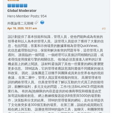
Global Moderator
Hero Member
Posts: 954
外匯論壇二元期權
Apr 18, 2020, 10:51 am
#9
該計劃提供了基本技能和知識，管理人員，使他們能夠成為有效的
領導者和以人為本的管理人員。 該管理人員提供了獲得了大量的信
息，包括問題，答案和示例場景的數據庫稱為管理QuickViews。
此信息處理類似評估，保留和解決衝突的問題等等，這些管理人員
遇到。 誰面臨的一個問題，一個經理可以直接訪問相關的話題，或
者尋找使用搜索引擎的相關信息。 他/她必須直接進入材料的計算
機桌面上的網上閱讀。 該材料還強調了其他一些重要的網站要瀏覽
更多信息。 IBM認為，它的管理者應該意識到遵循不同國家的做法
和政策。 因此，該集團是工頭幾乎與團隊成員來自世界各地的視頻
會議， 在第二層中，管理人員設置有模擬的情況。 高層管理者培
訓的網絡管理人員。 仿真使管理者了解以互動的方式員工的技能培
訓，薪酬和福利，多元文化的問題，工作/生活BALANCE-問題和商
業行為。 有的為[他梯隊的內容是提供的哈佛商學院和模擬是由芝
加哥認知藝術創造。 網上教練模擬器提供8情景與5000的場景動
作，決策點和分支的結果。 IBM的管理發展的網站，走向全球提供
了文化衝突多達300個互動的場景。 在第三層，該組的成員開始互
相在網上與互動。 該層使用IBM的協作工具，如聊天，和團隊間客