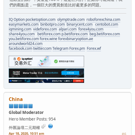
們的觀點是，一個巨大的獎賞創造比好處更多的問題。
IQ Option
pocketoption.com
olymptrade.com
roboforexchina.com
easymarkets.com
binbotpro.com
binarycent.com
centobot.com
iqmining.com
videforex.com
alpari.com
forex4you.com
share4you.com
betiforex.com
p.betiforex.com
beg.betiforex.com
you.betiforex.com
forex.wine
forexbinaryoption.ae
aroundworld24.com
facebook.com
twitter.com
Telegram
Forex.pm
Forex.wf
China
Global Moderator
Hero Member
Posts: 954
外匯論壇二元期權
Apr 18, 2020, 10:51 am
#6