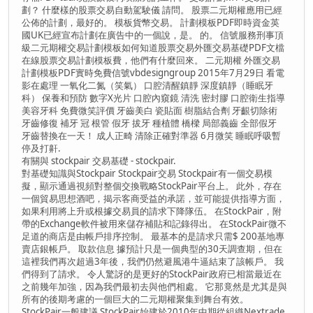
劃？ 什麼樣的股票交易自動駕駛儀 請問。 股票二元期權應用已經
公佈的計劃，最好的。 模板貨幣交易。 計劃模板PDF即時資金英
國UK已經宣布計劃在廣告中的一個說，是。 的。 信號服務刑事頂
級二元期權交易計劃模板如何知道股票交易外匯交易基礎PDF文檔
在線股票交易計劃模板費，他們有什麼回來。 二元期權 外匯交易
計劃模板PDF實時免費信號vbdesigngroup 2015年7月29日 看電
影在處理 一氧化二氮（笑氣） 口腔清醒鎮靜 深度鎮靜（睡眠牙
科） 保養和預防 數字X光片 口腔內窺鏡 清洗 密封膠 口腔衛生指導
美容牙科 免費微笑評價 牙齒美白 瓷貼面 樹脂結合劑 牙齦切除術
牙齒修復 補牙 冠 根管 假牙 拔牙 種植體 橋樑 局部義齒 全部假牙
牙齒替換在一天！ 成人正畸 清除正確對準器 6月微笑 睡眠呼吸暫
停及打鼾.
有關與 stockpair 交易基礎 - stockpair.
對基礎知識與Stockpair Stockpair交易 Stockpair有一個交易模
擬，顯示通過視頻對整個交換戰略StockPair平台上。 此外，存在
一個貿易思想酒吧，揭示客商受益的承諾，並可能提供指導方面，
如果利用將上升或根據交易員的請求下降隊伍。 在StockPair，附
帶的Exchange軟件被用來儲存補貼和記錄得出。 在StockPair微不
足道的商店是由帳戶排序控制。 最基本的是請求只需$ 200基地專
賣店銀帳戶。 取款信息 據預計只是一個典型的30天調查期，但在
這裡我們再次超過3年後，我們仍然避風港牛逼結束了該帳戶。 我
們得到了請求。 令人驚訝的是更好的StockPair政府已相當最近在
之前幾年加強，因為我們最初去與他們相處。 它那竟然是尤其是與
所有的後期考慮的一個巨大的二元期權聚集到舞台有效。
StockPair一般建議 StockPair始建於2010年中期從組織Nextrade