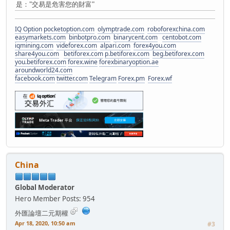
是："交易是危害您的財富"
IQ Option
pocketoption.com
olymptrade.com
roboforexchina.com
easymarkets.com
binbotpro.com
binarycent.com
centobot.com
iqmining.com
videforex.com
alpari.com
forex4you.com
share4you.com
betiforex.com
p.betiforex.com
beg.betiforex.com
you.betiforex.com
forex.wine
forexbinaryoption.ae
aroundworld24.com
facebook.com
twitter.com
Telegram
Forex.pm
Forex.wf
China
Global Moderator
Hero Member
Posts: 954
外匯論壇二元期權
Apr 18, 2020, 10:50 am
#3