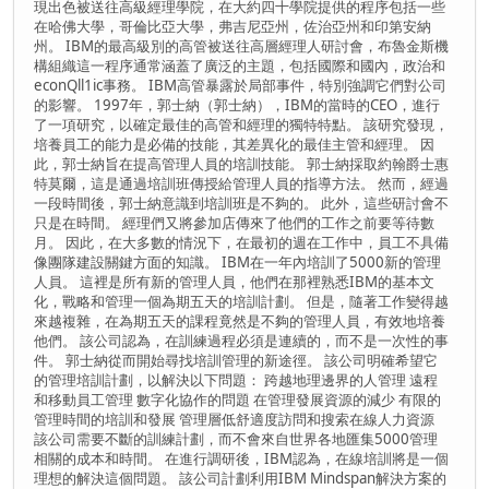
現出色被送往高級經理學院，在大約四十學院提供的程序包括一些
在哈佛大學，哥倫比亞大學，弗吉尼亞州，佐治亞州和印第安納
州。 IBM的最高級別的高管被送往高層經理人研討會，布魯金斯機
構組織這一程序通常涵蓋了廣泛的主題，包括國際和國內，政治和
econQll1ic事務。 IBM高管暴露於局部事件，特別強調它們對公司
的影響。 1997年，郭士納（郭士納），IBM的當時的CEO，進行
了一項研究，以確定最佳的高管和經理的獨特特點。 該研究發現，
培養員工的能力是必備的技能，其差異化的最佳主管和經理。 因
此，郭士納旨在提高管理人員的培訓技能。 郭士納採取約翰爵士惠
特莫爾，這是通過培訓班傳授給管理人員的指導方法。 然而，經過
一段時間後，郭士納意識到培訓班是不夠的。 此外，這些研討會不
只是在時間。 經理們又將參加店傳來了他們的工作之前要等待數
月。 因此，在大多數的情況下，在最初的週在工作中，員工不具備
像團隊建設關鍵方面的知識。 IBM在一年內培訓了5000新的管理
人員。 這裡是所有新的管理人員，他們在那裡熟悉IBM的基本​​文
化，戰略和管理一個為期五天的培訓計劃。 但是，隨著工作變得越
來越複雜，在為期五天的課程竟然是不夠的管理人員，有效地培養
他們。 該公司認為，在訓練過程必須是連續的，而不是一次性的事
件。 郭士納從而開始尋找培訓管理的新途徑。 該公司明確希望它
的管理培訓計劃，以解決以下問題： 跨越地理邊界的人管理 遠程
和移動員工管理 數字化協作的問題 在管理發展資源的減少 有限的
管理時間的培訓和發展 管理層低舒適度訪問和搜索在線人力資源
該公司需要不斷的訓練計劃，而不會來自世界各地匯集5000管理
相關的成本和時間。 在進行調研後，IBM認為，在線培訓將是一個
理想的解決這個問題。 該公司計劃利用IBM Mindspan解決方案的