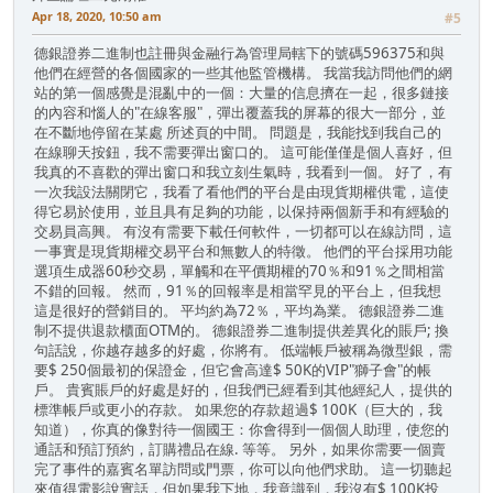
Apr 18, 2020, 10:50 am
#5
德銀證券二進制也註冊與金融行為管理局轄下的號碼596375和與
他們在經營的各個國家的一些其他監管機構。 我當我訪問他們的網
站的第一個感覺是混亂中的一個：大量的信息擠在一起，很多鏈接
的內容和惱人的"在線客服"，彈出覆蓋我的屏幕的很大一部分，並
在不斷地停留在某處 所述頁的中間。 問題是，我能找到我自己的
在線聊天按鈕，我不需要彈出窗口的。 這可能僅僅是個人喜好，但
我真的不喜歡的彈出窗口和我立刻生氣時，我看到一個。 好了，有
一次我設法關閉它，我看了看他們的平台是由現貨期權供電，這使
得它易於使用，並且具有足夠的功能，以保持兩個新手和有經驗的
交易員高興。 有沒有需要下載任何軟件，一切都可以在線訪問，這
一事實是現貨期權交易平台和無數人的特徵。 他們的平台採用功能
選項生成器60秒交易，單觸和在平價期權的70％和91％之間相當
不錯的回報。 然而，91％的回報率是相當罕見的平台上，但我想
這是很好的營銷目的。 平均約為72％，平均為業。 德銀證券二進
制不提供退款櫃面OTM的。 德銀證券二進制提供差異化的賬戶; 換
句話說，你越存越多的好處，你將有。 低端帳戶被稱為微型銀，需
要$ 250個最初的保證金，但它會高達$ 50K的VIP"獅子會"的帳
戶。 貴賓賬戶的好處是好的，但我們已經看到其他經紀人，提供的
標準帳戶或更小的存款。 如果您的存款超過$ 100K（巨大的，我
知道），你真的像對待一個國王：你會得到一個個人助理，使您的
通話和預訂預約，訂購禮品在線. 等等。 另外，如果你需要一個賣
完了事件的嘉賓名單訪問或門票，你可以向他們求助。 這一切聽起
來值得電影說實話，但如果我下地，我意識到，我沒有$ 100K投