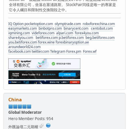
全球有限公司，坐落在塞浦路斯。 StockPair同樣是唯一的專家是
它令人矚目和限制性交換階段之中。
IQ Option
pocketoption.com
olymptrade.com
roboforexchina.com
easymarkets.com
binbotpro.com
binarycent.com
centobot.com
iqmining.com
videforex.com
alpari.com
forex4you.com
share4you.com
betiforex.com
p.betiforex.com
beg.betiforex.com
you.betiforex.com
forex.wine
forexbinaryoption.ae
aroundworld24.com
facebook.com
twitter.com
Telegram
Forex.pm
Forex.wf
China
Global Moderator
Hero Member
Posts: 954
外匯論壇二元期權