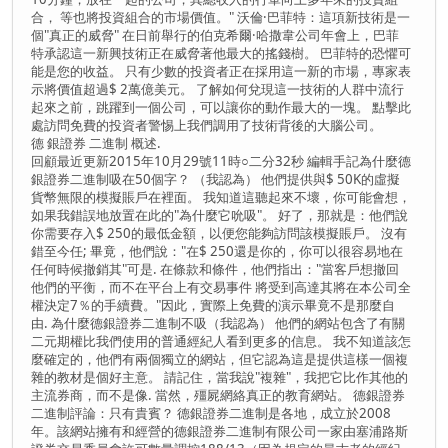
合， 等也將投資組合的市場價值。" 沃倫·巴菲特：這項新技術是一
個"真正的威脅" 在日前舉行的伯克希爾·哈撒韋公司年會上，巴菲
特承認這一新興技術正在威脅著他最大的搖錢樹。 巴菲特的恐懼可
能是您的收益。 只有少數的投資者正在採用這一新的市場，專家表
示將價值超過$ 2萬億美元。 了解如何兌現這一技術的人群中流行
起來之前，跳躍到一個公司，可以讓你的動作最大的一塊。 點擊此
處訪問免費的投資者警惕上我們調用了技術背後的大腦公司。
德 銀證券 二進制 概述.
回顧最近更新2015年10月29號11時○二分32秒 編輯手記為什麼德
銀證券二進制吸在50個字？ （我認為） 他們提供與$ 50K的虛擬
貨幣無限的模擬賬戶在裡面。 我知道這聽起來不壞，你可能會想，
如果我錯誤地放置在此的"為什麼它吮吸"。 好了，那就是：他們說
你需要存入$ 250的最低金額，以便您能夠訪問該模擬賬戶。 沒有
錯至今任; 畢竟，他們說："在$ 250還是你的，你可以很容易地在
任何時候撤銷其"可是. 在條款和條件，他們指出："當客戶想撤回
他們的平衡，而不在平台上有交易事件 將受到高達其將在本公司全
權決定7％的手續費。"因此，實際上免費的演示畢竟不是那麼自
由. 為什麼德銀證券二進制不吸（我認為） 他們的網站包含了有關
二元期權比我們使用的普通經紀人看到更多的信息。 我不知道該怎
麼確定的，他們有兩個獨立的網站，但它認為這是提供這樣一個複
雜的教材是個好主意。 請記住，當我說"複雜"，我把它比作其他的
主流券商，而不是像. 當然，殭屍網絡真正的教育網站。 德銀證券
二進制評論：只有貴賓？ 德銀證券二進制是各地，成立於2008
年。該網站擁有和經營的德銀證券二進制有限公司一家由塞浦路斯