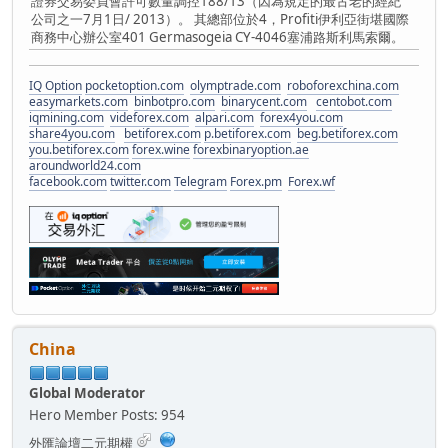
證券交易委員會許可數量調控188/13（因為規定的最古老的經紀
公司之一7月1日/ 2013）。 其總部位於4，Profiti伊利亞街堪國際
商務中心辦公室401 Germasogeia CY-4046塞浦路斯利馬索爾。
IQ Option
pocketoption.com
olymptrade.com
roboforexchina.com
easymarkets.com
binbotpro.com
binarycent.com
centobot.com
iqmining.com
videforex.com
alpari.com
forex4you.com
share4you.com
betiforex.com
p.betiforex.com
beg.betiforex.com
you.betiforex.com
forex.wine
forexbinaryoption.ae
aroundworld24.com
facebook.com
twitter.com
Telegram
Forex.pm
Forex.wf
China
Global Moderator
Hero Member
Posts: 954
外匯論壇二元期權