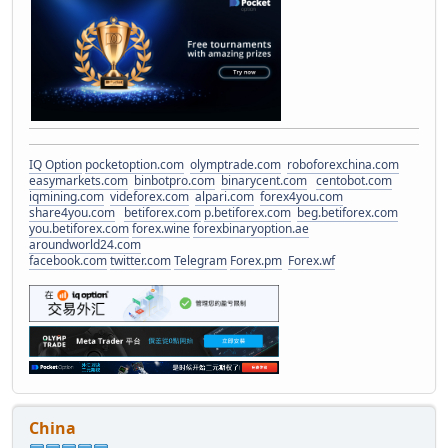
IQ Option
pocketoption.com
olymptrade.com
roboforexchina.com
easymarkets.com
binbotpro.com
binarycent.com
centobot.com
iqmining.com
videforex.com
alpari.com
forex4you.com
share4you.com
betiforex.com
p.betiforex.com
beg.betiforex.com
you.betiforex.com
forex.wine
forexbinaryoption.ae
aroundworld24.com
facebook.com
twitter.com
Telegram
Forex.pm
Forex.wf
China