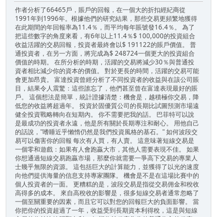
作者分析了66465戶，賬戶的回報，在一個大的折扣經紀商從
1991年到1996年。根據他們的研究結果，那些交易更頻繁地獲得
在此期間的年回報率為11.4％，而平均每年賬號發16.4％。 為了
把這些數字的角度來看，有6年以上11.4％$ 100,000的投資組合
收益活躍的交易回報，投資者最終會以$ 191122的賬戶價值。 普
通投資者，在另一方面，將完成為$ 248724一個更大的投資組合
價值的時期。 在所分析的時期，活躍的交易將減少30％與普通投
資者相比減少你的資本的價值。 對於更長的時間，活躍的交易可能
會更加昂貴。 富達投資曾經分析了不同投資者的收益與在該公司賬
目，結果令人震驚：這些誰忘了，他們甚至曾在富達表現最好的賬
戶。 這個想法是簡單，統計證據清楚：機會是，越積極你交易，降
低您的收益將超過年。 投資於固優質公司的長期比試圖預測市場遠
健全投資戰略轉向在短期內。 你不需要把我的話。 巴菲特可以說
是最成功的投資者永遠，他是所有關於長期專注和耐心。 用他自己
的話說，"嗜睡近乎懶惰仍然是我們投資風格的基石。" 如何波段交
易可以傷害你的回報 每次有人買，有人賣。 這意味著短線交易是
一個零和遊戲：如果有人會跑贏大市，其他人需要表現不佳。 如果
你想通過短線交易跑贏市場，那麼你就需要一爭高下交易的專業人
士幾乎無限的資源。 這包括巨大的計算能力，並獲得了以光的速度
向他們提供海量的信息支持專家團隊。 機會是不是在這場比賽中的
個人投資者的一面。 更糟糕的是，波段交易是指從交易佣金和稅收
高得多的成本。 來自高稅收的影響是，很多短線交易者通常忽略了
一個至關重要的因素，而且它可以對您的回報巨大的負面影響。 當
你把你的投資超過了一年，收益受到長期資本利得稅，這是與短線