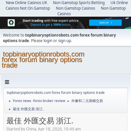
New Online Casinos UK
Non Gamstop Sports Betting
Uk Online
Casinos Not On Gamstop
Non Gamstop Casinos
Non Gamstop
Casinos
Welcome to
topbinaryoptionrobots.com forex forum binary
options trade
. Please
login
or
sign up
.
topbinaryoptionrobots.com
forex forum binary options
trade
topbinaryoptionrobots.com forex forum binary options trade
Forex news -forex broker review
外彙和二元期權交易
►
►
最佳 外匯交易 浙江.
►
最佳 外匯交易 浙江.
Started by China, Apr 18, 2020, 10:49 am