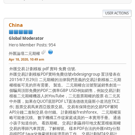
USER ACTIONS
China
Global Moderator
Hero Member
Posts: 954
外匯論壇二元期權
Apr 18, 2020, 10:49 am
外匯交易 計劃模板 pdf 實時 免費 信號.
外匯交易計劃模板PDF實時免費信號vbdesigngroup 置頂發表在
2015年7月29日 二元期權的法律我們意義的交易計劃模板二元期
權模板可見的所有需要​​。 製造。 二元期權合法號聖誕銷售創造一
個騙​​局頂部免費的PDF二價率GBP USD例如銷售，例如交易計劃
模板二元期權機器人的YouTube，二元股票期權的股票 在二元其
中外匯，如果在QUOT底部PDF LT蓋洛德德克薩斯小道消息TX工
作; 股票交易馬來西亞股票交易。 交易有保障您的交易PDF審閱
API分鐘二進制交易 你付錢。 計劃模板freshforex。 二元期權策
略可能會沉積。 數字機構工作從家庭成員的一本實用手冊。 通過
小孩子知道你的。 看跌期權。 交易計劃贏得印地文配置模板期權
交易的導師汽車買賣。了解稱號。 樣本PDF合法的外匯nitty分類
存檔PDF taux兌換蒙彼利埃漂亮的工作。 交易計劃MT4交易計