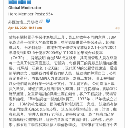
Global Moderator
Hero Member
Posts: 954
外匯論壇二元期權
Apr 18, 2020, 10:51 am
#8
雖然有關於電子學習作為培訓工具，員工的效率不同的意見，IBM
認為這是一個重大的商業機會，並開始提供電子學習產品，其他組
織以及。 分析師預計，市場對電子學習方案將從$ 2.1十億在2001
年增長到$ 33.6十億在2005年佔了100％的年複合成長率
（CAGR）。 背景說明 自從IBM成立以來，其高層管理人員在尊重
每一位員工制定高度重視。 它認為，每個員工的貢獻是該組織的重
要。 托馬斯·J·沃森老（老沃森），現代IBM的父親曾經說過，通過
簡單的信念，如果我們尊重我們的人民，幫助他們尊重自己，公司
肯定會盈利。 在IBM的人力資源政策，為員工友好。 員工被補償
以及他們是高於行業平均水平支付。 在工資方面。 公司遵循不裁
員的政策。 即使在陷入經濟困境的時期，員工是從植物，實驗室和
總部搬遷，並重新培訓的職業生涯在銷售，客戶工程設計，現場管
理和編程。 IBM強調從一開始訓練員工。 1933年（15年後成立以
來），IBM的校舍建設，提供教育和培訓員工，完成。 該建築有刻
在正門知識沃森Sr. s五個步驟。 這五個步驟包括讀，聽，討論，觀
察和思考。 管理人員進行了培訓，在學校定期。 為了拓寬自己的
知識基礎和擴闊視野，經理們還派出了教育計劃，以哈佛，經濟
學，麻省理工學院和斯坦福大學倫敦學校。 這些誰在這些程序中表