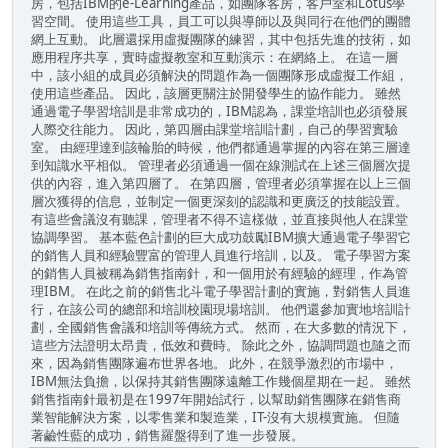
房，包括IBM的e-Learning產品，如團隊客房，客戶室和Lotus學
習空間。 使用這些工具，員工可以與導師以及與同行在他們的團體
網上互動。 此層還採用虛擬團隊的練習，其中包括先進的技術，如
應用程序共享，實時虛擬教室和互動演示：在網絡上。 在這一層
中，該小組的成員必須解決的問題作為一個團隊形成虛擬工作組，
使用這些產品。 因此，該層更關注於開發學生的協作能力。 雖然
通過電子學習培訓是非常成功的，IBM認為，課堂培訓也必須發展
人際交往能力。 因此，第四層由課堂培訓計劃，自己的學習實驗
室。 由經理達到該輪胎的時候，他們都通過掌握的內容在第三層達
到知識水平相似。 管理者必須通過一個在線測試在上述三個層次提
供的內容，進入第四層了。 在第四層，管理者必須掌握在以上三個
層次獲得的信息，並制定一個更深刻的認識和更廣泛的技能設置。
有這些會議沒有聽課，管理者不得不這樣做，並直接與他人在課堂
協調學習。 基本藍色計劃的巨大成功鼓勵IBM擴大通過電子學習它
的銷售人員和經驗豐富的管理人員進行培訓，以及。 電子學習方案
的銷售人員被稱為銷售指南針，和一個用於有經驗的經理，作為管
理IBM。 在此之前的銷售北斗電子學習計劃的實施，對銷售人員進
行，在該公司的總部和培訓校園現場培訓。 他們還參加實地培訓計
劃，全國銷售會議和培訓等傳統方式。 然而，在大多數的情況下，
這些方法證明太昂貴，低效和費時。 除此之外，協調問題也隨之而
來，因為銷售團隊遍布世界各地。 此外，在競爭激烈的市場中，
IBM無法負擔，以保持其銷售團隊遠離工作幾個星期在一起。 雖然
銷售指南針最初是在1997年開始試行，以幫助銷售團隊在銷售商
業智能解決方案，以零售業和製造業，IT-沒有大規模實施。 但隨
著鹼性藍的成功，銷售羅盤得到了進一步發展。