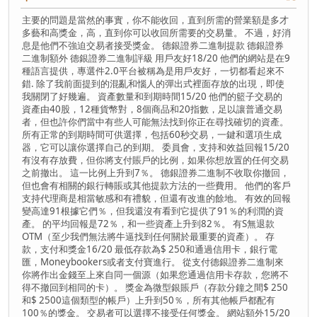
主要的問題是當然的事實，你不能收回，直到所需的營業額是多才
多藝和高獎金，高，直到你可以收回所需要的交易量。 不過，好消
息是他們不強迫交易者接受獎金。 德銀證券二進制提款 德銀證券
二進制額外 德銀證券二進制評級 用戶友好18/20 他們的網站是在9
種語言提供，專選件2.0平台被稱為是用戶友好，一切都看起來不
錯. 除了我前面提到的混亂和惱人的彈出式裡面存放的出現，即使
我關閉了好幾遍。 資產數量和到期時間15/20 他們的籃子交易的
資產由40股，12種貨幣對，8個商品和20指數，足以讓普通交易
者，但也許你們當中有些人可能無法找到你正在尋找確切的資產。
所有正常的到期時間可供選擇，包括60秒交易，一鍵和選項生成
器，它可以讓你選擇自己的到期。 委員會，支持和效益回報15/20
有沒有存放費，但你將支付賬戶的比例，如果你想放置的任何交易
之前撤出。 這一比例上升到7％。 德銀證券二進制不收取你撤回，
但也會有相關的銀行轉賬或其他提款方法的一些費用。 他們的客戶
支持代理商是相當敏感和有禮貌，但還有改進的餘地。 有效的回報
變高達91根據它們％，但我還沒有看到它提供了91％的利潤的資
產。 的平均回報是72％，和一些資產上升到82％。 有S無退款
OTM（至少我們無法將牛逼找到任何關於最重要的資產）。 存
款，支付和獎金16/20 最低存款為$ 250和通過信用卡，銀行電
匯，Moneybookers或者支付寶進行。 從支付德銀證券二進制來
你將作出金錢至上來自同一個源（如果您通過信用卡存款，您將​​不
得不撤回到相同的卡）。 獎金為微型銀賬戶（存款分鐘之間$ 250
和$ 2500這個類型的帳戶）上升到50％，所有其他帳戶都配有
100％的獎金。 交易者可以選擇不接受任何獎金。 網站額外15/20