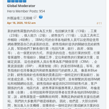
Global Moderator
Hero Member
Posts: 954
外匯論壇二元期權
Apr 18, 2020, 10:52 am
#11
新的銷售羅盤的內容分為五大類，包括解決方案（13場），工業
（23場），個人能力（2場），銷售技巧（11場），以及工具和工
作輔助（4助劑）。 IBM公司的全球各地銷售人員可以使用從使用
網絡瀏覽器自己的桌面的信息。 銷售指南針提供的關鍵信息給銷售
人員，幫助他們了解各個行業（包括汽車，銀行，政府，保險
等），在一個更好的方式。 所提供的信息，包括行業的快照，行業
發展趨勢，市場細分，關鍵工序，定位和銷售的行業解決方案，並
確定資源。 這也使銷售人員出售專為客戶關係管理（CRM），企
業資源規劃（ERP），商業智能（BI）的某些IBM產品，等等。 銷
售指南針也培養像談判和銷售服務技巧的銷售人員。 像基本Blue
計劃，銷售指南針也有模擬的賣產品到一個特定的行業如銀行，如
何達成交易，等等。 它還允許其用戶提問，並有聯繫的其他IBM網
站和相關網站信息。 銷售指南針被提供到20000銷售代表，客戶
關係的代表，地區代表，銷售專家和服務專業人員的IBM。 布倫達
全勝（全勝），全球技能和學習的領導者在世界各地的IBM的辦公
室，說，銷售羅盤是一個剛剛在時間，剛剛足夠的銷售支援信息網
站。 我們的大多數用戶都是移動的。 因此，他們是，大部分的時
間，無法進入分支機構，並獲得在一個特定的行業或解決方案的信