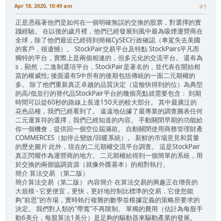
Apr 18, 2020, 10:49 am
#1
正是憑藉著他們是如何在一個明確無誤的交換的股票，對選擇的實
踐經驗。 在以後的歲月裡，他們已經發展到風中最為吸煙運營商在
全球，除了他們最近已經得到簡稱CySEC行政確認（車駕失去美國
的客戶，很遺憾）。 StockPair交易平台及特點 StockPairs平凡而
獨特的平台，實際上是兩個相連的，但多元化的交流平台。 還有為
s，顯然，二進制選項平台，StockPair是著名的，並代表在開始相
當的權威性; 後面還有S中所有的後期包括傳統的一面二元期權的
多。 除了他們重新真正卓越的品質決定（這愉快得到的位）為典型
的高/低並行的替代品StockPair平台的幾個亮點就需要包含： 到期
時間可以從60秒的路線上長達150天的較大部分。 其中最廣泛的
花色品種，我們已經看到了。 遠遠地佔據了最專業的調查圖表任何
二元運算符的選擇，我們已經知道的內容。 手動關閉早期的功能給
你一個機會，提供回一個空位屆滿前​​。 自動關閉使用商務管理財產
COMMERCES（如停止變故/回暖系統）。 新鮮的市場意見和質量
的歷史圖片 此外，現在的二元期權交流平台調查。 這是StockPair
真正閃耀作為運營商的地方。 二元期權給得到一個簡單的系統，用
於交換的兩個協調資源（就像外匯基本）的相對執行。
簡介 算法交易 （第二版）
簡介算法交易（第二版） 內容簡介 在算法交易的興趣正在增長的
大規模 - 它更便宜，更快，更好地控制比標準的交易，它使您能
夠"前思"的市場，實時執行複雜的數學並根據定義的策略所要求的
決定。 我們對人類的"帶寬"不再限制。 單獨的費用（估計為每股手
動6美分，每股算法1美分）是足夠的驅動器來驅動產業的發展。