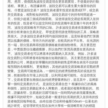
用。 然而，僅僅因為波段交易是現在更容易實現，不使最好的行動
過程。 事實上，有證據表明，波段交易可以產生重大傷害你的回
報。 什麼是波段交易？ 波段交易者通常投資於股票或ETF，或交易
所交易基金，相對較短的時間。 波段交易頭寸的持有時間超過一
天，但很少超過三個或四個星期。 這使得波段交易從長期買入並持
有的投資，投資者可以提交到特定的投資幾年甚至幾十年的本質不
同。 波段交易策略有不同的口味。 許多波段交易者依靠圖模式和
技術分析來做出交易決定。 即使是那些誰使用類似的工具，策略差
異很大。 許多波段交易者利用均值回歸技術，這意味著他們打算購
買以低廉的價格，等待方向的改變，在較高的水平出售。 在光譜的
另一端，部分貿易商尋找股票價格被持續強勁增長。 其主要思想
是，中獎股票往往繼續獲勝，所以他們打算買高價賣在更高的水
平。 波段交易者也可以將基本的因素納入其決策。 例如，許多波
段交易對公司即將發布財報做出短期的賭注。 其主要思想是從購買
股票的公司，將盡好於華爾街的預期和銷售是即將在表現不佳的財
報預期的名稱獲利。 更複雜的，其他的波段交易策略基於宏觀經濟
變量。 交易商可能會認為，一個特定的經濟指標會高於或低於預
測，然後採取在市場上的位置，以利用這種可能性。 在這些情況
下，交易者需要在兩個右如何經濟變量將執行，並且其中，這將影
響一個特定資產的方式。 是波段交易適合您？ 根據你自己的風格
和個性，波段交易聽起來令人興奮的，或者過於複雜和艱鉅的。 然
而，證據表明，交易過於活躍可能在一段時間內的表現嚴重拖累。
根據不同的研究中，短線交易者一般達到比長期的買入並持有的投
資者物質回報率較低。 由布拉德·巴伯和特倫斯Odean一位著名的
統計研究，從管理研究生院在加州大學有一個清晰而有力的標題